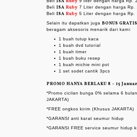
Beli
ISA
Ruby
9 liter dengan harga Rp. 
Beli
ISA
Ruby
7 Liter dengan harga Rp.
Beli
ISA
Ruby
5 Liter dengan harga Rp.
Selain itu dapatkan juga
BONUS GRATI
beragam aksesoris menarik dari kami:
1 buah tutup kaca
1 buah dvd tutorial
1 buah timer
1 buah buku resep
1 buah michie mini pot
1 set sodet cantik 3pcs
PROMO HANYA BERLAKU 8 – 15 Januar
*Promo cicilan bunga 0% selama 6 bulan
JAKARTA)
*FREE ongkos kirim (Khusus JAKARTA)
*GARANSI anti karat seumur hidup
*GARANSI FREE service seumur hidup ke