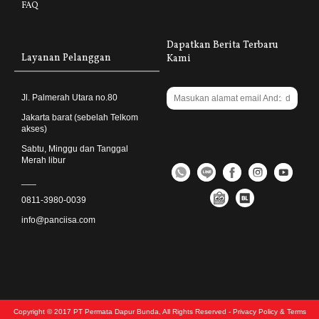
FAQ
Dapatkan Berita Terbaru
Layanan Pelanggan
Kami
Jl. Palmerah Utara no.80
Jakarta barat (sebelah Telkom
akses)
Sabtu, Minggu dan Tanggal
Merah libur
___
0811-3980-0039
info@panciisa.com
Copyright © 2017 PT Permata Dapur Bunda, All Rights Reserved - Privacy Policy & Terms